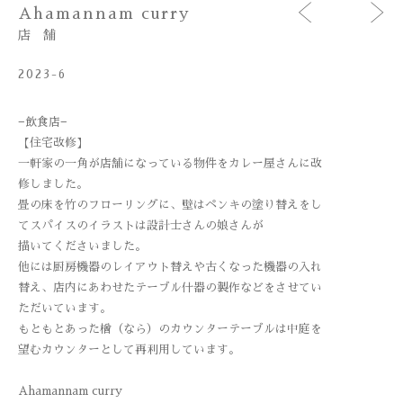
<
>
Ahamannam curry
店 舗
2023-6
−飲食店−
【住宅改修】
一軒家の一角が店舗になっている物件をカレー屋さんに改
修しました。
畳の床を竹のフローリングに、壁はペンキの塗り替えをし
てスパイスのイラストは設計士さんの娘さんが
描いてくださいました。
他には厨房機器のレイアウト替えや古くなった機器の入れ
替え、店内にあわせたテーブル什器の製作などをさせてい
ただいています。
もともとあった楢（なら）のカウンターテーブルは中庭を
望むカウンターとして再利用しています。
Ahamannam curry